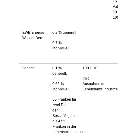
+5 Tage,
Vaterschaftsu
10 Tage zu
100%
EWB Energie
0,2 % generell
Wasser Bern
0,7 %
individuell
Fenaco
0,1 %
100 CHF
generell,
(mit
0,65 %
Ausnahme der
individuell,
Lebensmittelindustrie)
50 Franken für
zwei Drittel
der
Beschäftigten
bis 4750
Franken in der
Lebensmittelindustrie