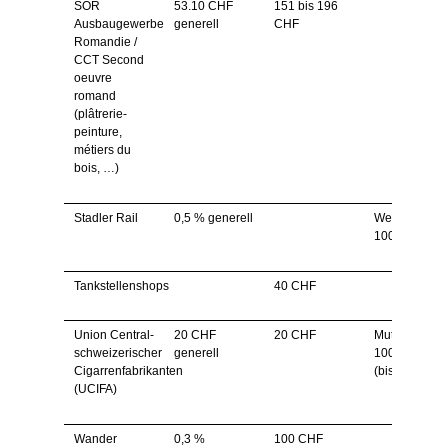
SOR
53.10 CHF
151 bis 196
Ausbaugewerbe
generell
CHF
Romandie /
CCT Second
oeuvre
romand
(plâtrerie-
peinture,
métiers du
bois, …)
Stadler Rail
0,5 % generell
Weihnachtsg
1000 CHF
Tankstellenshops
40 CHF
Union Central-
20 CHF
20 CHF
Mutterschafts
schweizerischer
generell
100 % bezahl
Cigarrenfabrikanten
(bisher 80 %)
(UCIFA)
Wander
0,3 %
100 CHF