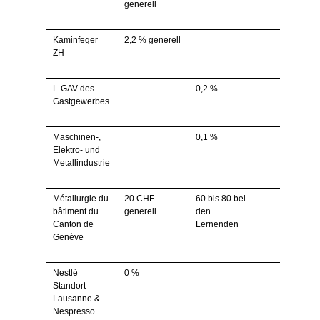
generell
Kaminfeger
2,2 % generell
ZH
L-GAV des
0,2 %
Gastgewerbes
Maschinen-,
0,1 %
Elektro- und
Metallindustrie
Métallurgie du
20 CHF
60 bis 80 bei
bâtiment du
generell
den
Canton de
Lernenden
Genève
Nestlé
0 %
Standort
Lausanne &
Nespresso