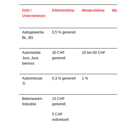
GAV /
Effektivlöhne
Mindestlöhne
Weiteres
Unternehmen
Autogewerbe
0,5 % generell
BL, BS
Automobile
30 CHF
20 bis 60 CHF
Jura, Jura
generell
bernois
Autorimesse
0,3 % generell
1 %
TI
Betonwaren-
15 CHF
Industrie
generell,
5 CHF
individuell