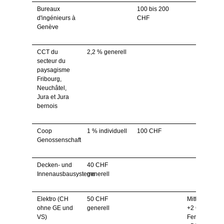
Bureaux
100 bis 200
d'ingénieurs à
CHF
Genève
CCT du
2,2 % generell
secteur du
paysagisme
Fribourg,
Neuchâtel,
Jura et Jura
bernois
Coop
1 % individuell
100 CHF
Genossenschaft
Decken- und
40 CHF
Innenausbausysteme
generell
Elektro (CH
50 CHF
Mittagsentsc
ohne GE und
generell
+2 CHF,
VS)
Ferien +2 bis