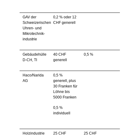
GAV der
0,2 % oder 12
Schweizerischen
CHF generell
Uhren- und
Mikrotechnik-
industrie
Gebäudehülle
40 CHF
0,5 %
D-CH, TI
generell
Haco/Narida
0,5 %
AG
generell, plus
30 Franken für
Löhne bis
5000 Franken
0,5 %
individuell
Holzindustrie
25 CHF
25 CHF