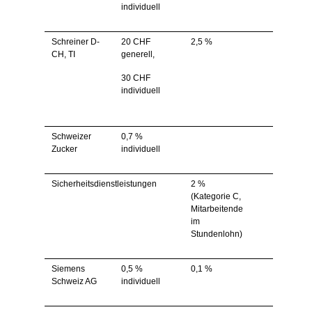
individuell
Schreiner D-
20 CHF
2,5 %
CH, TI
generell,
30 CHF
individuell
Schweizer
0,7 %
Zucker
individuell
Sicherheitsdienstleistungen
2 %
(Kategorie C,
Mitarbeitende
im
Stundenlohn)
Siemens
0,5 %
0,1 %
Schweiz AG
individuell