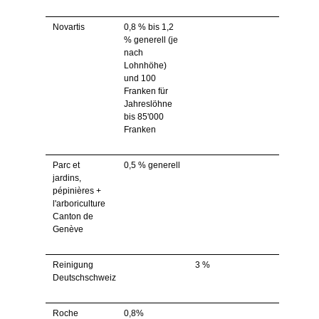
Novartis
0,8 % bis 1,2
% generell (je
nach
Lohnhöhe)
und 100
Franken für
Jahreslöhne
bis 85'000
Franken
Parc et
0,5 % generell
jardins,
pépinières +
l'arboriculture
Canton de
Genève
Reinigung
3 %
Deutschschweiz
Roche
0,8%