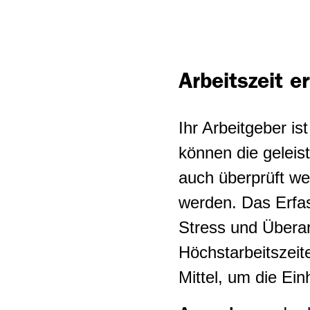
Stundenlohn
Gartenbau
Ladenöffnungszeiten
Gastgewerbe und
Saubere und sichere
Hotellerie
Arbeitszeit e
Baustellen
Gebäudetechnik
Gleichstellung
Ihr Arbeitgeber ist
Gerüstbau
Gewerkschaftsrechte
können die geleis
Hauswirtschaft
auch überprüft we
Lernende
werden. Das Erfas
Holzbau
Lohndumping
Stress und Überar
Lebens- und
Ältere Arbeitnehmende
Höchstarbeitszeit
Genussmittelindustrie
Mittel, um die Ei
Klimapolitik - ökosozialer
Logistik und Transport
Umbau