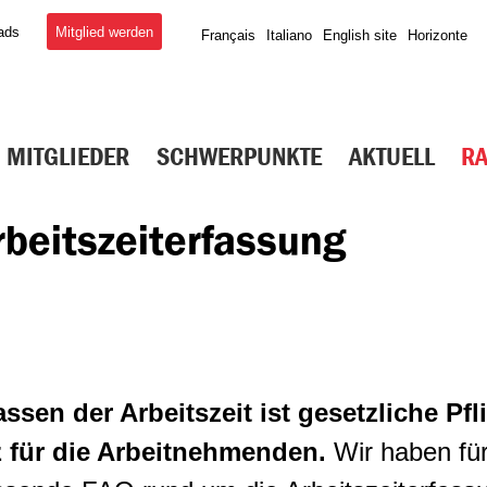
Mitglied werden
ads
Français
Italiano
English site
Horizonte
MITGLIEDER
SCHWERPUNKTE
AKTUELL
R
rbeitszeiterfassung
ssen der Arbeitszeit ist gesetzliche Pfl
z für die Arbeitnehmenden.
Wir haben fü