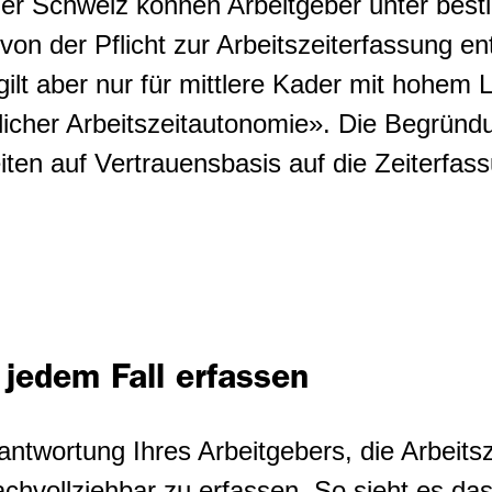
 der Schweiz können Arbeitgeber unter bes
on der Pflicht zur Arbeitszeiterfassung e
lt aber nur für mittlere Kader mit hohem 
licher Arbeitszeitautonomie». Die Begründu
eiten auf Vertrauensbasis auf die Zeiterfas
n jedem Fall erfassen
rantwortung Ihres Arbeitgebers, die Arbeitsz
hvollziehbar zu erfassen. So sieht es das