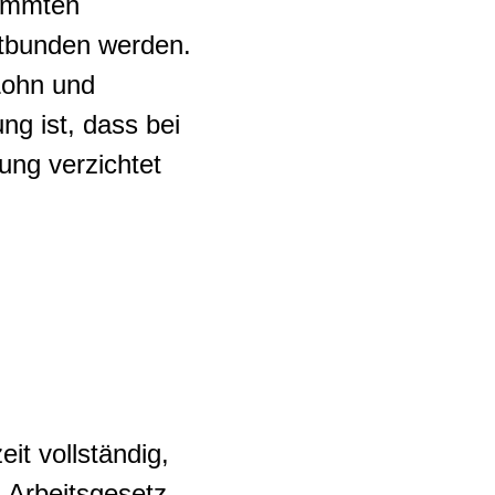
timmten
ntbunden werden.
Lohn und
ng ist, dass bei
sung verzichtet
eit vollständig,
 Arbeitsgesetz