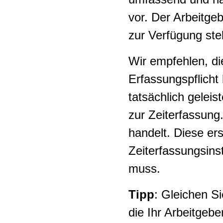
Tankstellenshops
vor. Der Arbeitge
Temporärarbeit
zur Verfügung stel
Uhrenindustrie
Wir empfehlen, di
Erfassungspflicht 
Ausbaugewerbe
tatsächlich gelei
Westschweiz
zur Zeiterfassung.
handelt. Diese er
Zeiterfassungsinst
muss.
Tipp
: Gleichen S
die Ihr Arbeitgeb