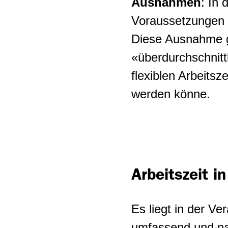
Ausnahmen
: In
Maler-Gipser-Gewerbe
Voraussetzungen v
Industriepolitik
Diese Ausnahme gi
MEM-Industrie
Beziehungen Schweiz-EU
«überdurchschnitt
Metallgewerbe
flexiblen Arbeitsz
werden könne.
Pflege und Betreuung
Plattenleger:innen
Reinigungsbranche
Private
Arbeitszeit i
Sicherheitsbranche
Es liegt in der Ve
Schreinergewerbe
umfassend und nac