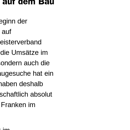
r auf dem Bau
eginn der
 auf
eisterverband
n die Umsätze im
ondern auch die
Baugesuche hat ein
«haben deshalb
schaftlich absolut
0 Franken im