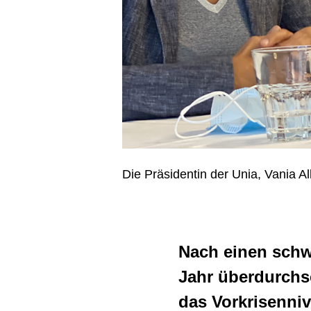
Stundenlohn
Gartenbau
Ladenöffnungszeiten
Gastgewerbe und
Saubere und sichere
Hotellerie
Baustellen
Gebäudetechnik
Gleichstellung
Gerüstbau
Gewerkschaftsrechte
Hauswirtschaft
Die Präsidentin der Unia, Vania 
Lernende
Holzbau
Lohndumping
Lebens- und
Nach einen schw
Ältere Arbeitnehmende
Genussmittelindustrie
Jahr überdurchsch
Klimapolitik - ökosozialer
Logistik und Transport
das Vorkrisenniv
Umbau