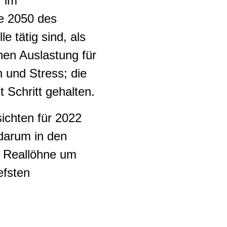
r im
ie 2050 des
 tätig sind, als
hen Auslastung für
 und Stress; die
 Schritt gehalten.
ichten für 2022
darum in den
 Reallöhne um
efsten