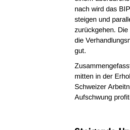
Tankstellenshops
nach wird das BIP
steigen und parall
Temporärarbeit
zurückgehen. Die 
Uhrenindustrie
die Verhandlungsm
Ausbaugewerbe
gut.
Westschweiz
Zusammengefasst, 
mitten in der Erh
Schweizer Arbeit
Aufschwung profit