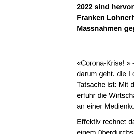
2022 sind hervor
Maler-Gipser-Gewerbe
Industriepolitik
Franken Lohnerh
MEM-Industrie
Massnahmen geg
Beziehungen Schweiz-EU
Metallgewerbe
Pflege und Betreuung
«Corona-Krise! » 
Plattenleger:innen
darum geht, die 
Tatsache ist: Mit
Reinigungsbranche
erfuhr die Wirtsch
Private
an einer Medienko
Sicherheitsbranche
Effektiv rechnet d
Schreinergewerbe
einem überdurchsc