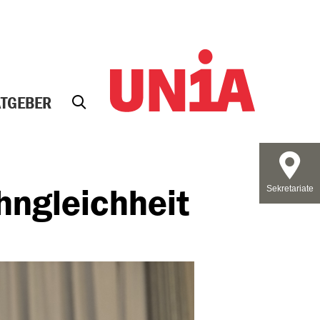
ATGEBER
hngleichheit
Sekretariate