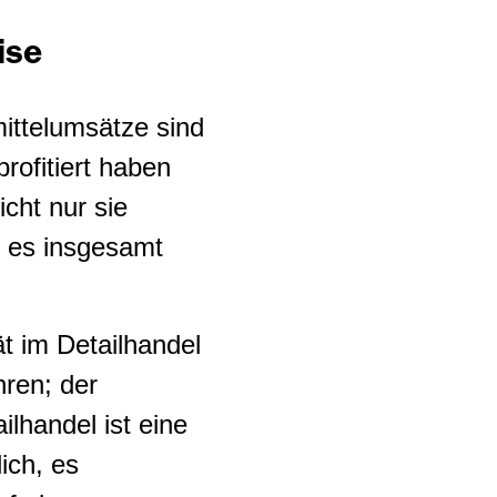
ise
ittelumsätze sind
rofitiert haben
cht nur sie
 es insgesamt
t im Detailhandel
hren; der
lhandel ist eine
ich, es