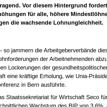
ragend. Vor diesem Hintergrund fordert
öhungen für alle, höhere Mindestlöhne
en die wachsende Lohnungleichheit.
– so jammern die Arbeitgeberverbände die
Lohnforderungen der Arbeitnehmenden abz
 den Lockerungen der gesundheitspolitis
aft eine kräftige Erholung, wie Unia-Präsid
nferenz in Bern ausführte.
as Staatssekretariat für Wirtschaft Seco fü
hnittlichen Wachstum des BIP von 3.6%. A