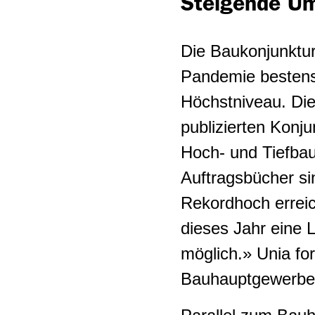
Steigende Um
Die Baukonjunktur
Pandemie bestens 
Höchstniveau. Di
publizierten Konj
Hoch- und Tiefba
Auftragsbücher si
Rekordhoch erreic
dieses Jahr eine L
möglich.» Unia fo
Bauhauptgewerbe