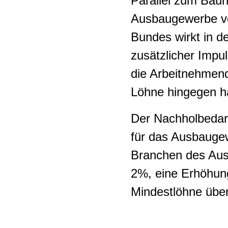
Parallel zum Bauh
Ausbaugewerbe vol
Bundes wirkt in d
zusätzlicher Impu
die Arbeitnehmend
Löhne hingegen hä
Der Nachholbedarf
für das Ausbaugew
Branchen des Aus
2%, eine Erhöhung
Mindestlöhne übe