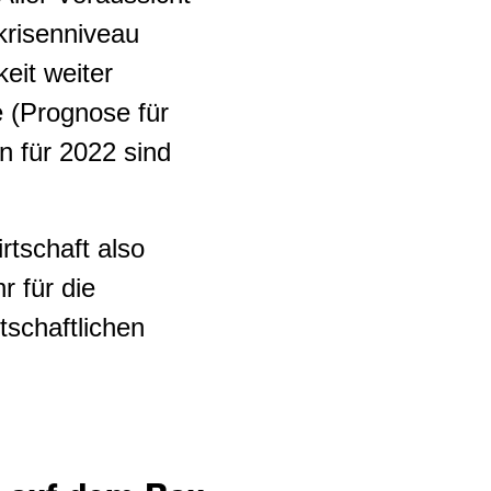
krisenniveau
eit weiter
 (Prognose für
 für 2022 sind
tschaft also
r für die
schaftlichen