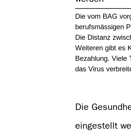
Tankstellenshops
Die vom BAG vor
Temporärarbeit
berufsmässigen Pe
Uhrenindustrie
Die Distanz zwisc
Weiteren gibt es 
Ausbaugewerbe
Westschweiz
Bezahlung. Viele 
das Virus verbre
Die Gesundhei
eingestellt w