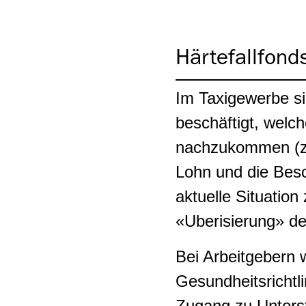
Härtefallfond
Im Taxigewerbe s
beschäftigt, welch
nachzukommen (z.
Lohn und die Besc
aktuelle Situation
«Uberisierung» der
Bei Arbeitgebern 
Gesundheitsricht
Zugang zu Unterst