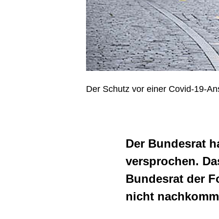
Stundenlohn
Gartenbau
Ladenöffnungszeiten
Gastgewerbe und
Saubere und sichere
Hotellerie
Baustellen
Gebäudetechnik
Gleichstellung
Der Schutz vor einer Covid-19-Ans
Gerüstbau
Gewerkschaftsrechte
Hauswirtschaft
Lernende
Der Bundesrat h
Holzbau
Lohndumping
versprochen. Das
Lebens- und
Ältere Arbeitnehmende
Bundesrat der F
Genussmittelindustrie
nicht nachkommt
Klimapolitik - ökosozialer
Logistik und Transport
Umbau