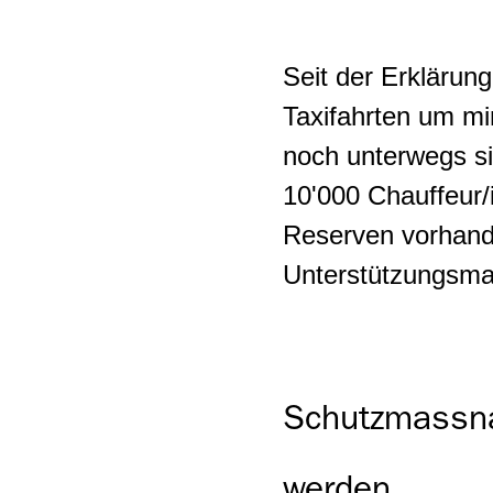
Maler-Gipser-Gewerbe
Industriepolitik
Seit der Erklärun
MEM-Industrie
Beziehungen Schweiz-EU
Taxifahrten um mi
Metallgewerbe
noch unterwegs si
10'000 Chauffeur/i
Pflege und Betreuung
Reserven vorhande
Plattenleger:innen
Unterstützungsma
Reinigungsbranche
Private
Sicherheitsbranche
Schutzmassna
Schreinergewerbe
werden