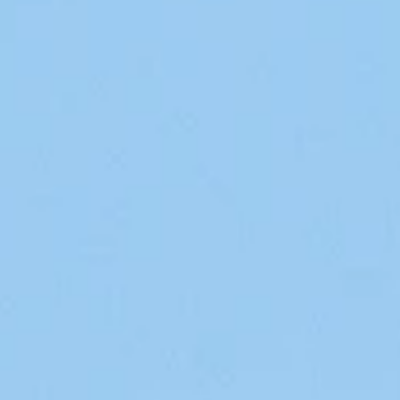
Ramo delle pulizie
Politica ambientale -
riconversione eco-sociale
Ramo della sicurezza
privata
Politica industriale
Falegnameria
Relazioni Svizzera-UE
Negozi delle stazioni di
servizio
Lavoro interinale
Orologiera