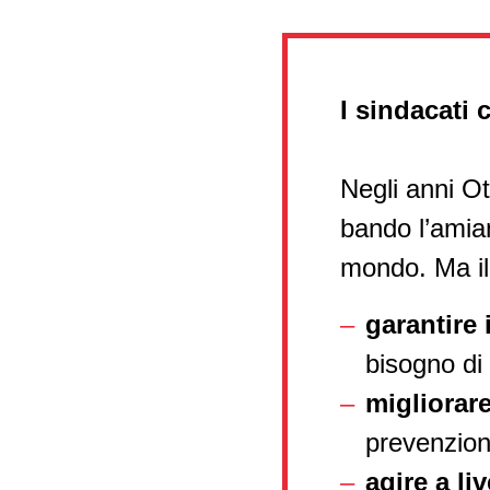
I sindacati 
Negli anni Ot
bando l’amian
mondo. Ma il 
garantire 
bisogno di
migliorar
prevenzione
agire a li