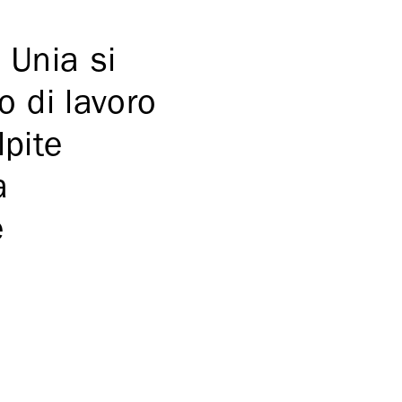
 Unia si
o di lavoro
lpite
a
e