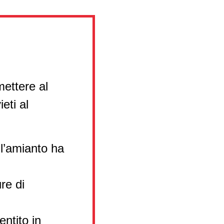
mettere al
eti al
ll’amianto ha
re di
ntito in