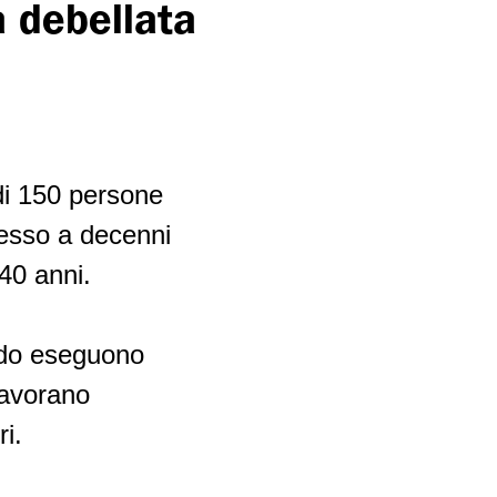
a debellata
di 150 persone
pesso a decenni
-40 anni.
ando eseguono
lavorano
ri.