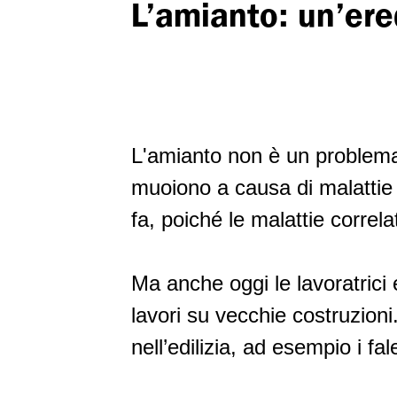
L’amianto: un’ere
Ramo delle pulizie
Politica ambientale -
riconversione eco-sociale
Ramo della sicurezza
privata
Politica industriale
Falegnameria
Relazioni Svizzera-UE
L'amianto non è un problema
Negozi delle stazioni di
muoiono a causa di malattie
servizio
fa, poiché le malattie correl
Lavoro interinale
Ma anche oggi le lavoratrici
Orologiera
lavori su vecchie costruzion
nell’edilizia, ad esempio i fale