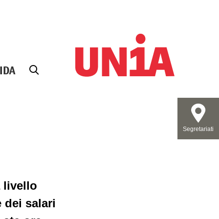
IDA
Segretariati
livello
dei salari