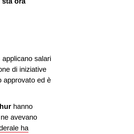
 sta ora
 applicano salari
ne di iniziative
to approvato ed è
thur
hanno
i ne avevano
ederale ha