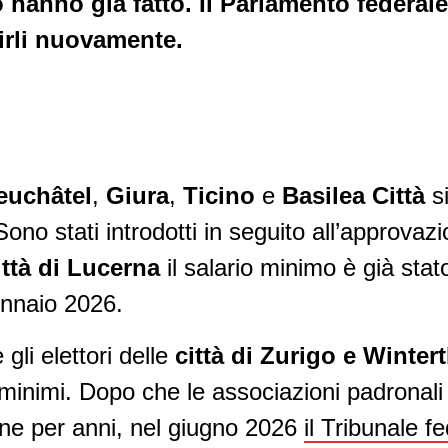
 hanno già fatto. Il Parlamento federale
irli nuovamente.
euchâtel
,
Giura
,
Ticino
e
Basilea Città
si
ono stati introdotti in seguito all’approvazio
ittà di Lucerna
il salario minimo è già sta
gennaio 2026.
 gli elettori delle
città di Zurigo e Winter
i minimi. Dopo che le associazioni padronal
one per anni, nel giugno 2026
il Tribunale f