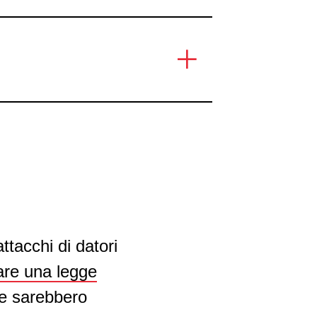
ttacchi di datori
are una legge
se sarebbero