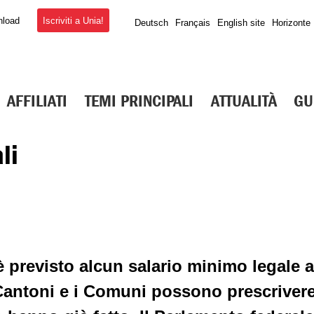
Iscriviti a Unia!
nload
Deutsch
Français
English site
Horizonte
AFFILIATI
TEMI PRINCIPALI
ATTUALITÀ
GU
li
 previsto alcun salario minimo legale a 
Cantoni e i Comuni possono prescrivere 