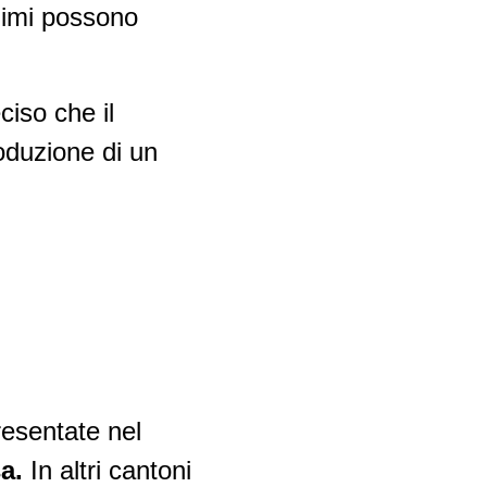
inimi possono
iso che il
oduzione di un
resentate nel
sa.
In altri cantoni