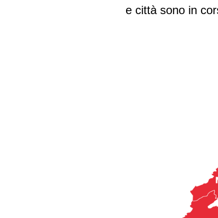
Ramo delle pulizie
e città sono in co
Politica ambientale -
riconversione eco-sociale
Ramo della sicurezza
privata
Politica industriale
Falegnameria
Relazioni Svizzera-UE
Negozi delle stazioni di
servizio
Lavoro interinale
Orologiera