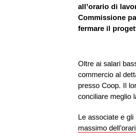
Ramo delle pulizie
all’orario di lav
Politica ambientale -
riconversione eco-sociale
Commissione parl
Ramo della sicurezza
fermare il proget
privata
Politica industriale
Falegnameria
Relazioni Svizzera-UE
Negozi delle stazioni di
Oltre ai salari bas
servizio
commercio al detta
Lavoro interinale
presso Coop. Il lo
conciliare meglio l
Orologiera
Le associate e gli
massimo dell’orari