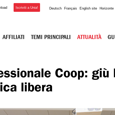
Iscriviti a Unia!
nload
Deutsch
Français
English site
Horizonte
AFFILIATI
TEMI PRINCIPALI
ATTUALITÀ
GU
essionale Coop: giù 
ica libera