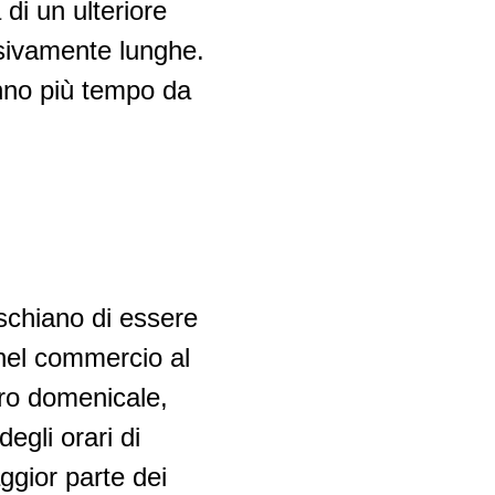
 di un ulteriore
ssivamente lunghe.
hanno più tempo da
rischiano di essere
o nel commercio al
voro domenicale,
egli orari di
aggior parte dei