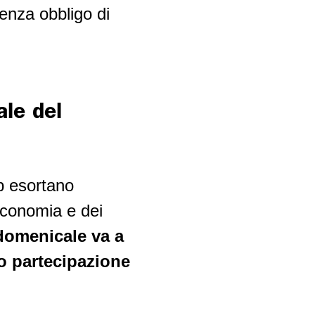
enza obbligo di
ale del
p esortano
’economia e dei
domenicale va a
ro partecipazione