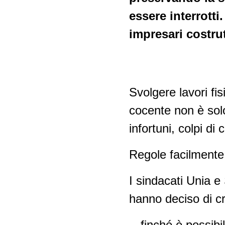
Ramo delle pulizie
Politica ambientale -
essere interrotti
riconversione eco-sociale
Ramo della sicurezza
impresari costrut
privata
Politica industriale
Falegnameria
Relazioni Svizzera-UE
Svolgere lavori fis
Negozi delle stazioni di
cocente non è sol
servizio
infortuni, colpi di 
Lavoro interinale
Regole facilmente 
Orologiera
I sindacati Unia e
hanno deciso di cr
finché è possibi