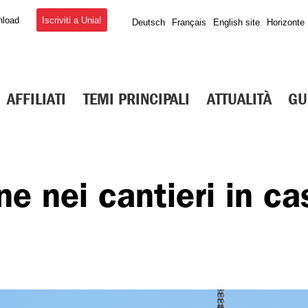
Iscriviti a Unia!
nload
Deutsch
Français
English site
Horizonte
AFFILIATI
TEMI PRINCIPALI
ATTUALITÀ
GU
IZIA PRINCIPALE
ne nei cantieri in ca
dilizia 2026
latore salariale per
izia
ità