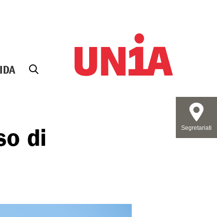
IDA
so di
Segretariati