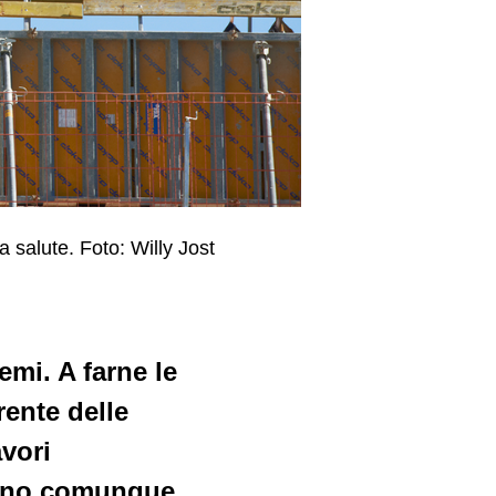
 salute. Foto: Willy Jost
emi. A farne le
rente delle
avori
evono comunque