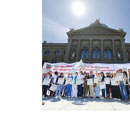
Ramo delle pulizie
Politica ambientale -
riconversione eco-sociale
Ramo della sicurezza
privata
Politica industriale
Falegnameria
Relazioni Svizzera-UE
Negozi delle stazioni di
servizio
Lavoro interinale
Orologiera