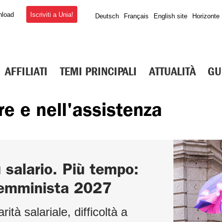
Iscriviti a Unia!
nload
Deutsch
Français
English site
Horizonte
AFFILIATI
TEMI PRINCIPALI
ATTUALITÀ
GU
re e nell'assistenza
 E ASSISTENZA
esto Care
 salario. Più tempo:
zioni di lavoro
femminista 2027
tto
rità salariale, difficoltà a