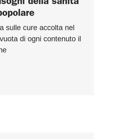
isogni della sanità
popolare
a sulle cure accolta nel
uota di ogni contenuto il
ne