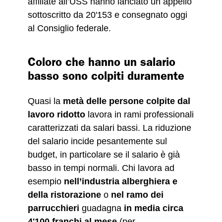
affiliate all’USS hanno lanciato un appello
sottoscritto da 20'153 e consegnato oggi
al Consiglio federale.
Coloro che hanno un salario
basso sono colpiti duramente
Quasi la
metà delle persone colpite dal
lavoro ridotto
lavora in rami professionali
caratterizzati da salari bassi. La riduzione
del salario incide pesantemente sul
budget, in particolare se il salario è già
basso in tempi normali. Chi lavora ad
esempio
nell’industria alberghiera e
della ristorazione
o
nel ramo dei
parrucchieri
guadagna
in media circa
4'100 franchi al mese
(per