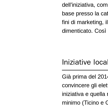
Ramo delle pulizie
dell’iniziativa, c
Politica ambientale -
riconversione eco-sociale
base presso la cat
Ramo della sicurezza
fini di marketing,
privata
Politica industriale
dimenticato. Così
Falegnameria
Relazioni Svizzera-UE
Negozi delle stazioni di
servizio
Iniziative loca
Lavoro interinale
Già prima del 2014
Orologiera
convincere gli ele
iniziativa e quella
minimo (Ticino e G