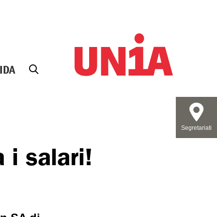
IDA
Segretariati
i salari!