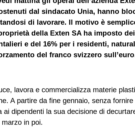
vedì mattina gli operai dell’azienda Ext
sostenuti dal sindacato Unia, hanno blo
utandosi di lavorare. Il motivo è sempli
roprietà della Exten SA ha imposto dei t
ntalieri e del 16% per i residenti, natur
forzamento del franco svizzero sull’euro
ce, lavora e commercializza materie plast
e. A partire da fine gennaio, senza fornire 
 ai dipendenti la sua decisione di decurtare 
i marzo in poi.