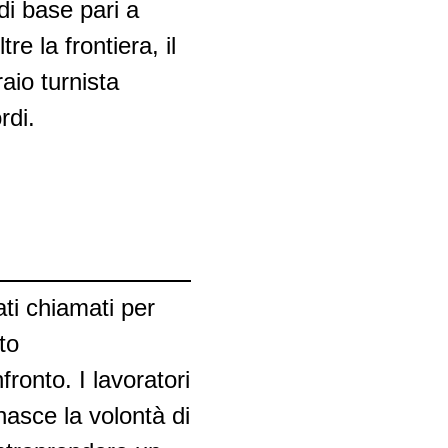
di base pari a
re la frontiera, il
aio turnista
rdi.
ati chiamati per
to
ronto. I lavoratori
asce la volontà di