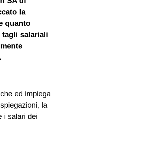
en SA di
ccato la
ce quanto
agli salariali
almente
.
iche ed impiega
spiegazioni, la
i salari dei