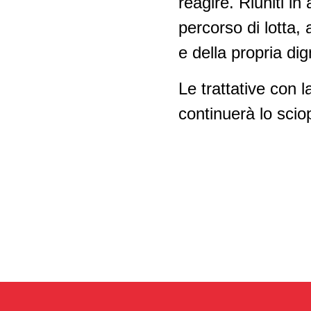
reagire. Riuniti i
Ramo delle pulizie
Politica ambientale -
percorso di lotta, 
riconversione eco-sociale
Ramo della sicurezza
e della propria dig
privata
Politica industriale
Le trattative con 
Falegnameria
Relazioni Svizzera-UE
continuerà lo scio
Negozi delle stazioni di
servizio
Lavoro interinale
Orologiera