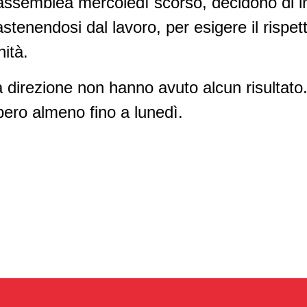
n assemblea mercoledì scorso, decidono di 
astenendosi dal lavoro, per esigere il rispetto
nità.
la direzione non hanno avuto alcun risultato.
pero almeno fino a lunedì.