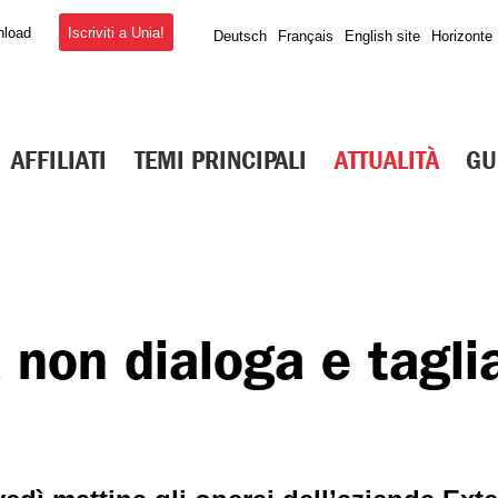
Iscriviti a Unia!
nload
Deutsch
Français
English site
Horizonte
AFFILIATI
TEMI PRINCIPALI
ATTUALITÀ
GU
non dialoga e taglia 