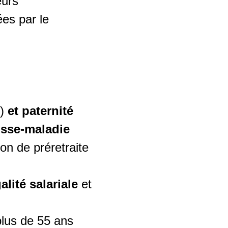
eurs
es par le
s)
et paternité
aisse-maladie
ion de préretraite
alité salariale
et
 plus de 55 ans