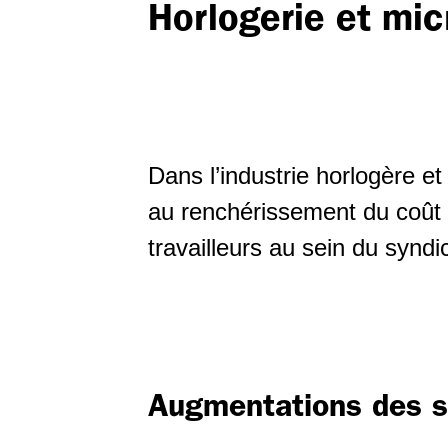
Horlogerie et mi
Salarié-e-s âgés
Soins et
accompagnement
Politique du climat -
reconversion écosociale
Branche du nettoyage
Politique industrielle
Secteur de la sécurité
Dans l’industrie horlogère e
privée
au renchérissement du coût d
Relations Suisse-UE
travailleurs au sein du syndi
Shops de stations-
service
Travail temporaire
Horlogerie
Augmentations des s
Second œuvre romand