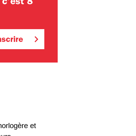
 c’est 8
nscrire
horlogère et