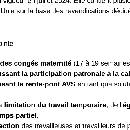
vigueur en juillet 2024. Elle contient plusi
Unia sur la base des revendications décidé
ointe
 des congés maternité
(17 à 19 semaine
ssant la participation patronale à la c
risant la rente-pont AVS
en tant que solut
la
limitation du travail temporaire
, de l’
ég
mps partiel
.
ection
des travailleuses et travailleurs de