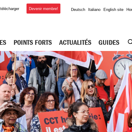
Devenir membre!
 télécharger
Deutsch
Italiano
English site
Hor
ES
POINTS FORTS
ACTUALITÉS
GUIDES
OGERIE
ct