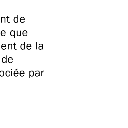
ent de
ce que
nent de la
 de
gociée par