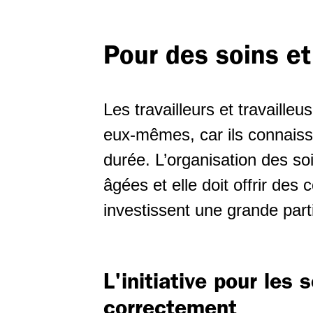
Salarié-e-s âgés
Soins et
Pour des soins e
accompagnement
Politique du climat -
reconversion écosociale
Branche du nettoyage
Les travailleurs et travaille
Politique industrielle
Secteur de la sécurité
eux-mêmes, car ils connaisse
privée
Relations Suisse-UE
durée. L’organisation des so
Shops de stations-
âgées et elle doit offrir des 
service
investissent une grande parti
Travail temporaire
Horlogerie
L'initiative pour les
correctement
Second œuvre romand