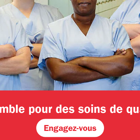
des soins de
té: abonne-toi à la
etter
mble pour des soins de qua
Engagez-vous