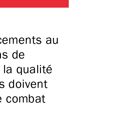
acements au
ns de
 la qualité
s doivent
re combat