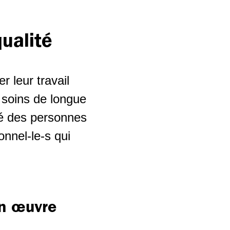
ualité
r leur travail
s soins de longue
ité des personnes
onnel-le-s qui
en œuvre