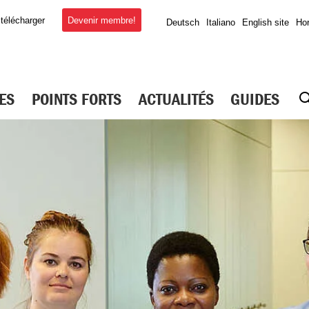
Devenir membre!
 télécharger
Deutsch
Italiano
English site
Hor
ES
POINTS FORTS
ACTUALITÉS
GUIDES
S ET
OMPAGNEMENT
este du Care
tions de travail
ct