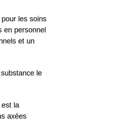
 pour les soins
ons en personnel
nnels et un
a substance le
est la
ns axées