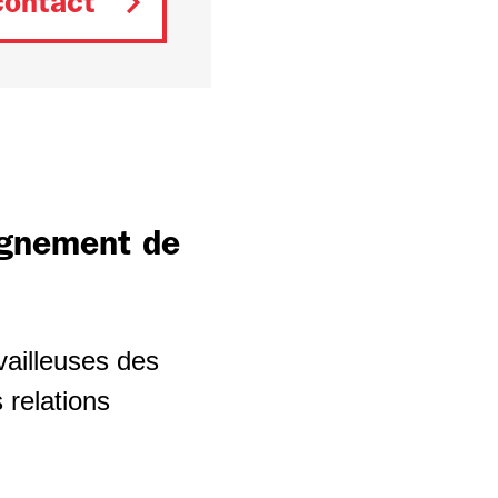
contact
agnement de
vailleuses des
 relations