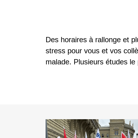
Salarié-e-s âgés
Soins et
accompagnement
Politique du climat -
reconversion écosociale
Branche du nettoyage
Des horaires à rallonge et p
stress pour vous et vos coll
Politique industrielle
Secteur de la sécurité
malade. Plusieurs études le
privée
Relations Suisse-UE
Shops de stations-
service
Travail temporaire
Horlogerie
Second œuvre romand