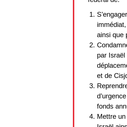
S’engager 
immédiat,
ainsi que 
Condamner
par Israël
déplaceme
et de Cisj
Reprendre
d’urgence
fonds ann
Mettre un 
Israël ain