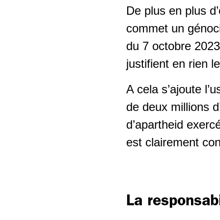
De plus en plus d’
Salarié-e-s âgés
Soins et
commet un génocid
accompagnement
Politique du climat -
du 7 octobre 2023
reconversion écosociale
Branche du nettoyage
justifient en rien
Politique industrielle
Secteur de la sécurité
A cela s’ajoute l
privée
Relations Suisse-UE
de deux millions d
d’apartheid exercé
Shops de stations-
service
est clairement cont
Travail temporaire
Horlogerie
La responsabi
Second œuvre romand