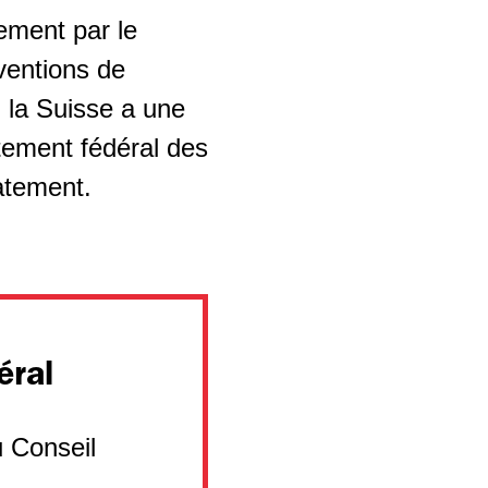
ement par le
ventions de
 la Suisse a une
rtement fédéral des
atement.
éral
u Conseil