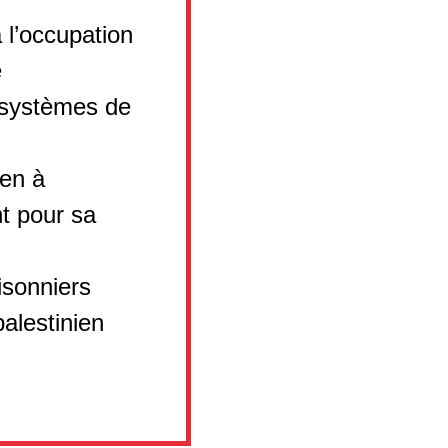
à l’occupation
e
 systèmes de
ien à
nt pour sa
risonniers
palestinien