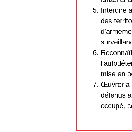
Interdire 
des territ
d’armemen
surveillan
Reconnaîtr
l’autodéte
mise en o
Œuvrer à l
détenus ar
occupé, c