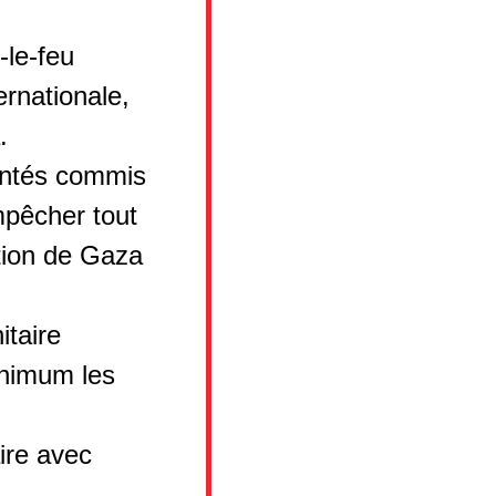
-le-feu
rnationale,
.
entés commis
empêcher tout
ation de Gaza
itaire
inimum les
ire avec