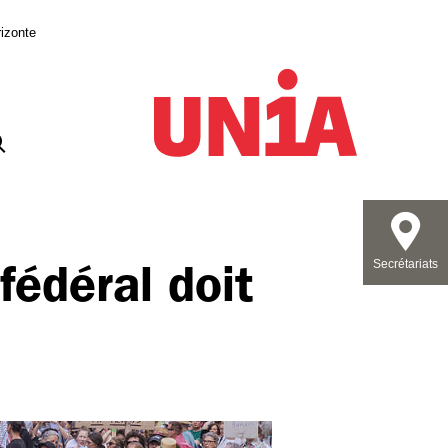
izonte
fédéral doit
Secrétariats