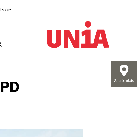
izonte
DPD
Secrétariats