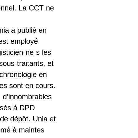
ionnel. La CCT ne
nia a publié en
’est employé
isticien-ne-s les
ous-traitants, et
 chronologie en
les sont en cours.
, d’innombrables
essés à DPD
de dépôt. Unia et
irmé à maintes