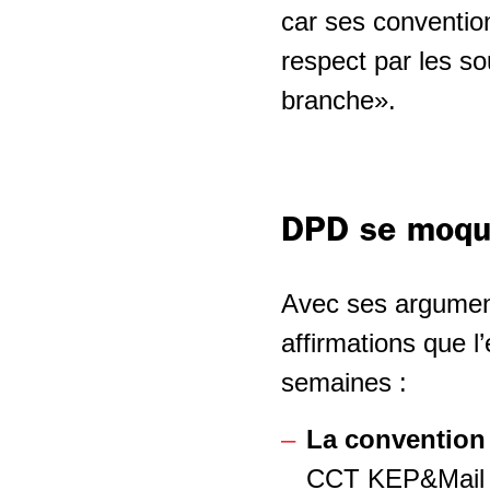
car ses convention
respect par les so
branche».
DPD se moque
Avec ses argument
affirmations que l
semaines :
La convention 
CCT KEP&Mail à 