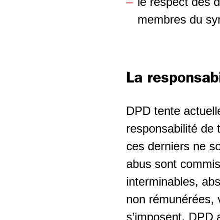
le respect des 
membres du syn
La responsab
DPD tente actuelle
responsabilité de
ces derniers ne s
abus sont commis 
interminables, ab
non rémunérées, v
s’imposent. DPD a