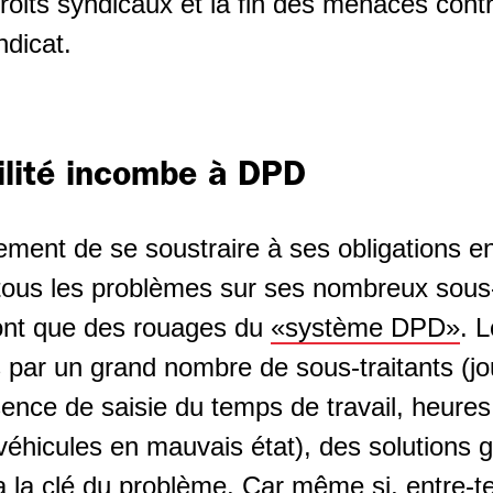
droits syndicaux et la fin des menaces cont
dicat.
ilité incombe à DPD
ment de se soustraire à ses obligations en 
 tous les problèmes sur ses nombreux sous-
ont que des rouages du
«système DPD»
. 
par un grand nombre de sous-traitants (jou
sence de saisie du temps de travail, heure
éhicules en mauvais état), des solutions g
 la clé du problème. Car même si, entre-t