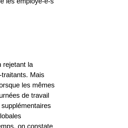
re les employé-e-s
rejetant la
traitants. Mais
Lorsque les mêmes
rnées de travail
s supplémentaires
lobales
emps, on constate