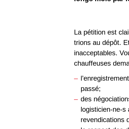
Salarié-e-s âgés
Soins et
accompagnement
Politique du climat -
La pétition est cl
reconversion écosociale
Branche du nettoyage
trions au dépôt. E
Politique industrielle
Secteur de la sécurité
inacceptables. Vou
privée
Relations Suisse-UE
chauffeuses dem
Shops de stations-
l’enregistrement
service
passé;
Travail temporaire
des négociation
logisticien-ne-s
Horlogerie
revendications q
Second œuvre romand