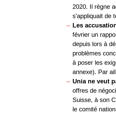
2020. Il règne 
s’appliquait de 
Les accusation
février un rapp
depuis lors à déc
problèmes concre
à poser les exi
annexe). Par ail
Unia ne veut p
offres de négoc
Suisse, à son C
le comité natio