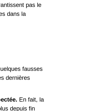
antissent pas le
les dans la
quelques fausses
es dernières
pectée.
En fait, la
lus depuis fin