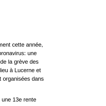
ment cette année,
oronavirus: une
f de la grève des
ieu à Lucerne et
nt organisées dans
r une 13e rente