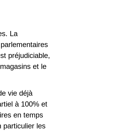
es. La
s parlementaires
t préjudiciable,
 magasins et le
de vie déjà
rtiel à 100% et
aires en temps
particulier les