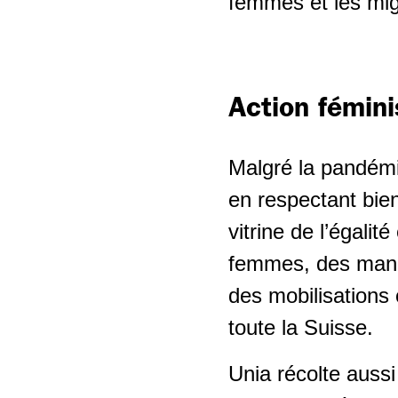
femmes et les mig
Action fémini
Malgré la pandémi
en respectant bien
vitrine de l’égalit
femmes, des manif
des mobilisations 
toute la Suisse.
Unia récolte aussi 