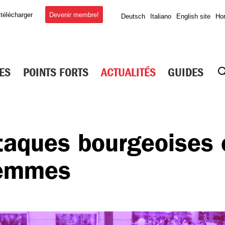
Devenir membre!
 télécharger
Deutsch
Italiano
English site
Hor
ES
POINTS FORTS
ACTUALITÉS
GUIDES
taques bourgeoises 
femmes