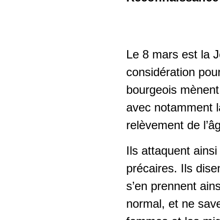
Salarié-e-s âgés
Soins et
accompagnement
Politique du climat -
Le 8 mars est la 
reconversion écosociale
Branche du nettoyage
considération pour
Politique industrielle
Secteur de la sécurité
bourgeois mènent u
privée
Relations Suisse-UE
avec notamment la
relèvement de l’â
Shops de stations-
service
Ils attaquent ainsi
Travail temporaire
précaires. Ils di
s’en prennent ains
Horlogerie
normal, et ne save
Second œuvre romand