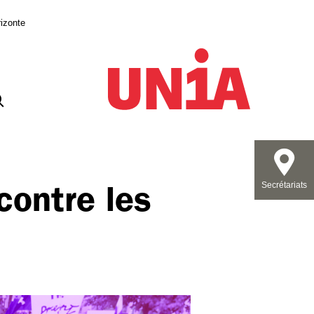
izonte
contre les
Secrétariats