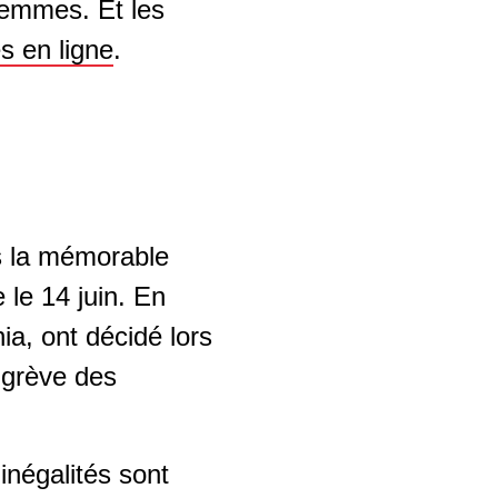
femmes. Et les
s en ligne
.
s la mémorable
le 14 juin. En
ia, ont décidé lors
e grève des
inégalités sont