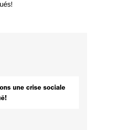
qués!
tons une crise sociale
uë!