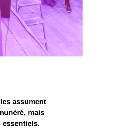
lles assument
émunéré, mais
 essentiels.