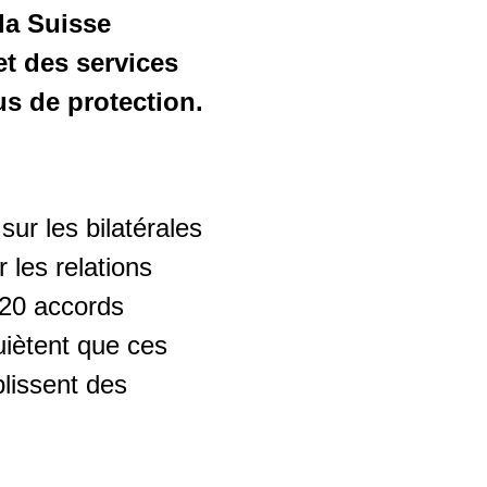
la Suisse
et des services
us de protection.
ur les bilatérales
r les relations
120 accords
uiètent que ces
blissent des