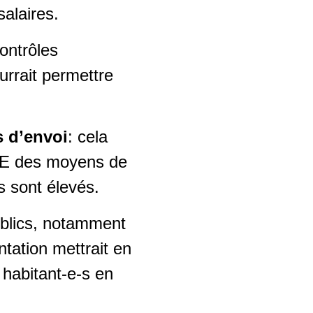
salaires.
ontrôles
rrait permettre
s d’envoi
: cela
l’UE des moyens de
s sont élevés.
publics, notamment
ntation mettrait en
 habitant-e-s en