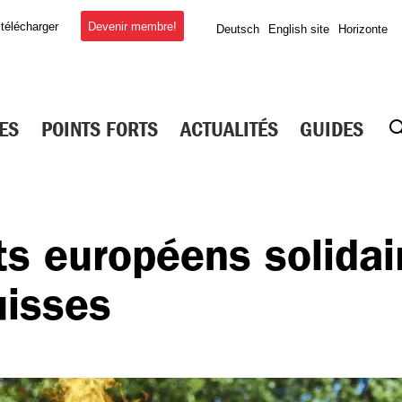
Devenir membre!
 télécharger
Deutsch
English site
Horizonte
ES
POINTS FORTS
ACTUALITÉS
GUIDES
EUR PRINCIPAL DE
ts européens solidai
ONSTRUCTION
uisses
 la construction
lateur de salaire
la construction