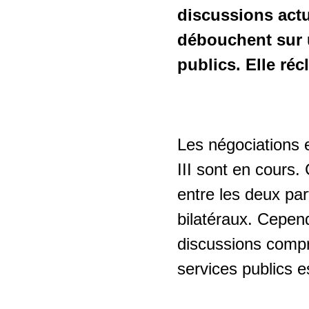
discussions actu
Salarié-e-s âgés
Soins et
débouchent sur u
accompagnement
Politique du climat -
publics. Elle réc
reconversion écosociale
Branche du nettoyage
Politique industrielle
Secteur de la sécurité
privée
Les négociations e
Relations Suisse-UE
III sont en cours. 
Shops de stations-
entre les deux par
service
bilatéraux. Cepend
Travail temporaire
discussions compro
Horlogerie
services publics es
Second œuvre romand