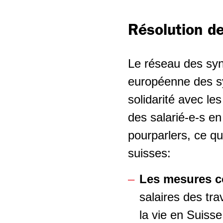
Résolution d
Le réseau des syn
européenne des 
solidarité avec le
des salarié-e-s e
pourparlers, ce q
suisses:
Les mesures co
salaires des tra
la vie en Suiss