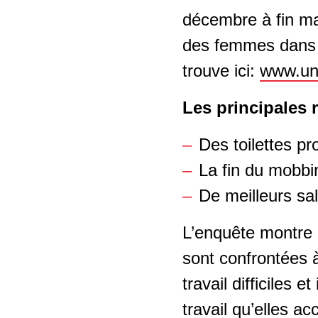
Femmes sur les
Assurances sociales
décembre à fin ma
Techniques du bâtiment
chantiers
des femmes dans l
Salaire horaire
Montage d’échafaudages
trouve ici:
www.uni
Les femmes méritent
mieux
Économie domestique
Les principales 
Horaires des magasins
Industrie alimentaire
Des toilettes pr
Chantiers dignes
La fin du mobbi
Logistique et transports
De meilleurs sal
Égalité
Plâtrerie-peinture
L’enquête montre
Droits syndicaux
Nettoyage des textiles
sont confrontées à
Apprenti-e-s
Industrie MEM
travail difficiles
Dumping salarial
travail qu’elles a
Artisanat du métal