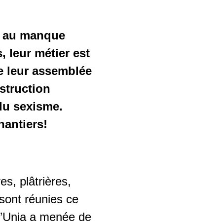
s au manque
 leur métier est
 de leur assemblée
struction
 du sexisme.
hantiers!
s, plâtrières,
 sont réunies ce
qu’Unia a menée de