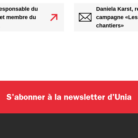
esponsable du
Daniela Karst, 
s et membre du
campagne «Les 
chantiers»
S'abonner à la newsletter d'Unia