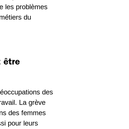
ue les problèmes
 métiers du
 être
préoccupations des
ravail. La grève
ions des femmes
i pour leurs