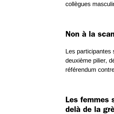
collègues masculi
Non à la sca
Les participantes
deuxième pilier, d
référendum contr
Les femmes s
delà de la g