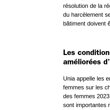
résolution de la r
Salarié-e-s âgés
Soins et
du harcèlement se
accompagnement
Politique du climat -
bâtiment doivent 
reconversion écosociale
Branche du nettoyage
Politique industrielle
Secteur de la sécurité
privée
Les condition
Relations Suisse-UE
améliorées d
Shops de stations-
service
Unia appelle les 
Travail temporaire
femmes sur les cha
Horlogerie
des femmes 2023 
sont importantes 
Second œuvre romand