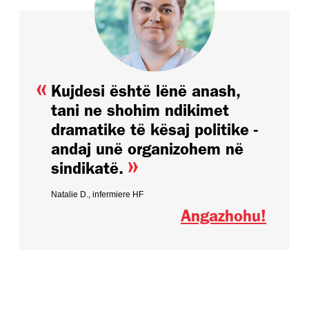
«
Kujdesi është lënë anash,
tani ne shohim ndikimet
dramatike të kësaj politike -
andaj unë organizohem në
»
sindikatë.
Natalie D., infermiere HF
Angazhohu!