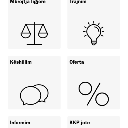
Mbrojtja ligjore
Trajnim
Këshillim
Oferta
Informim
KKP jote