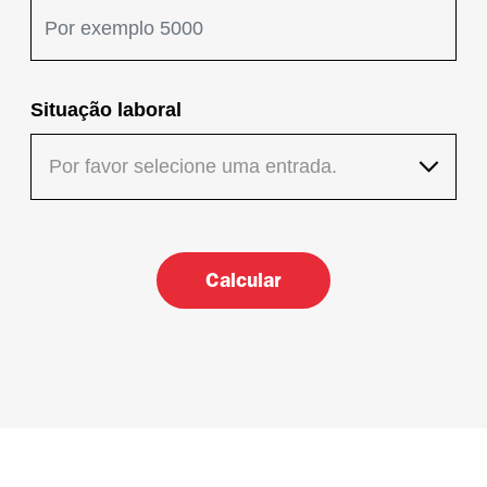
Situação laboral
Por favor selecione uma entrada.
A tua quota mensal em francos
Calcular
Continuar a ser sócio