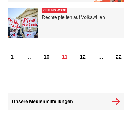
ZEITUNG WORK
Rechte pfeifen auf Volkswillen
1
…
10
11
12
…
22
Unsere Medienmitteilungen